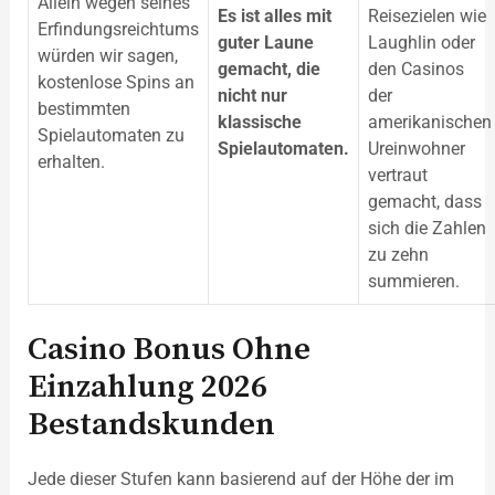
Allein wegen seines
Es ist alles mit
Reisezielen wie
Erfindungsreichtums
guter Laune
Laughlin oder
würden wir sagen,
gemacht, die
den Casinos
kostenlose Spins an
nicht nur
der
bestimmten
klassische
amerikanischen
Spielautomaten zu
Spielautomaten.
Ureinwohner
erhalten.
vertraut
gemacht, dass
sich die Zahlen
zu zehn
summieren.
Casino Bonus Ohne
Einzahlung 2026
Bestandskunden
Jede dieser Stufen kann basierend auf der Höhe der im