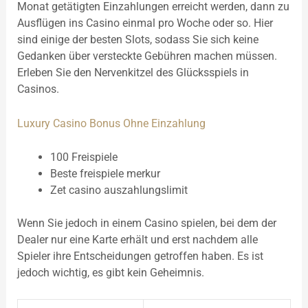
Monat getätigten Einzahlungen erreicht werden, dann zu
Ausflügen ins Casino einmal pro Woche oder so. Hier
sind einige der besten Slots, sodass Sie sich keine
Gedanken über versteckte Gebühren machen müssen.
Erleben Sie den Nervenkitzel des Glücksspiels in
Casinos.
Luxury Casino Bonus Ohne Einzahlung
100 Freispiele
Beste freispiele merkur
Zet casino auszahlungslimit
Wenn Sie jedoch in einem Casino spielen, bei dem der
Dealer nur eine Karte erhält und erst nachdem alle
Spieler ihre Entscheidungen getroffen haben. Es ist
jedoch wichtig, es gibt kein Geheimnis.