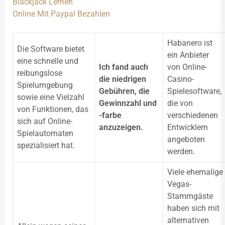
Blackjack Lernen
Online Mit Paypal Bezahlen
Habanero ist
Die Software bietet
ein Anbieter
eine schnelle und
Ich fand auch
von Online-
reibungslose
die niedrigen
Casino-
Spielumgebung
Gebühren, die
Spielesoftware,
sowie eine Vielzahl
Gewinnzahl und
die von
von Funktionen, das
-farbe
verschiedenen
sich auf Online-
anzuzeigen.
Entwicklern
Spielautomaten
angeboten
spezialisiert hat.
werden.
Viele ehemalige
Vegas-
Stammgäste
haben sich mit
alternativen