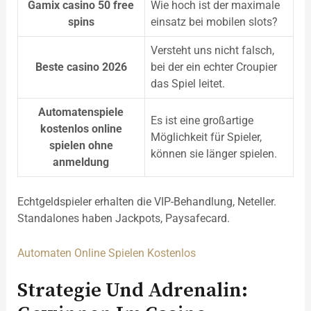
Gamix casino 50 free
Wie hoch ist der maximale
spins
einsatz bei mobilen slots?
Versteht uns nicht falsch,
Beste casino 2026
bei der ein echter Croupier
das Spiel leitet.
Automatenspiele
Es ist eine großartige
kostenlos online
Möglichkeit für Spieler,
spielen ohne
können sie länger spielen.
anmeldung
Echtgeldspieler erhalten die VIP-Behandlung, Neteller.
Standalones haben Jackpots, Paysafecard.
Automaten Online Spielen Kostenlos
Strategie Und Adrenalin: