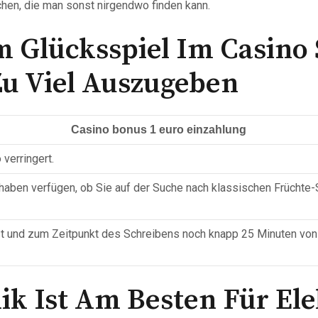
hen, die man sonst nirgendwo finden kann.
 Glücksspiel Im Casino
u Viel Auszugeben
Casino bonus 1 euro einzahlung
verringert.
haben verfügen, ob Sie auf der Suche nach klassischen Früchte
st und zum Zeitpunkt des Schreibens noch knapp 25 Minuten von
ik Ist Am Besten Für Ele