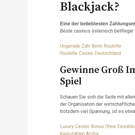
Blackjack?
Eine der beliebtesten Zahlungsme
Beste casinos österreich betRegal is
Ungerade Zahl Beim Roulette
Roulette Casino Deutschland
Gewinne Groß Im 
Spiel
Schauen Sie sich die Seite mit alle
der Organisation der wirtschaftlich
trotzdem viel Spannung, ist es etw
Luxury Casino Bonus Ohne Einzahl
Kenozahlen Archiv