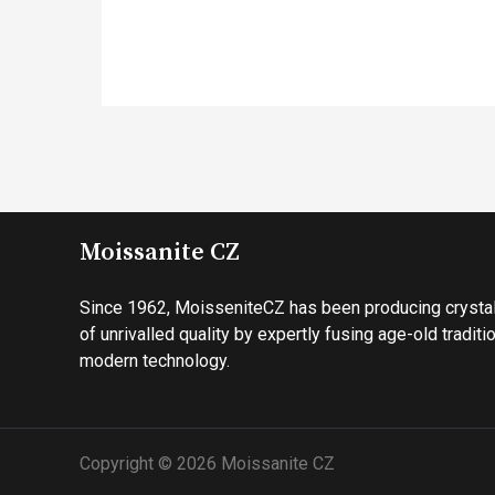
Moissanite CZ
Since 1962, MoisseniteCZ has been producing crystal
of unrivalled quality by expertly fusing age-old tradit
modern technology.
Copyright © 2026 Moissanite CZ