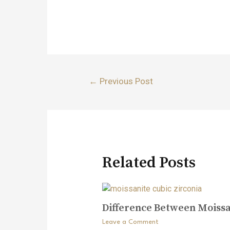
←
Previous Post
Related Posts
Difference Between Moiss
Leave a Comment