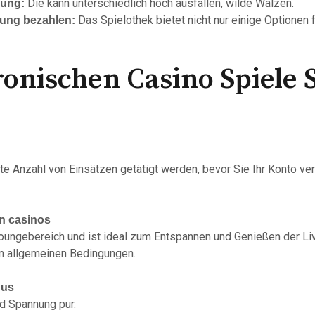
Die kann unterschiedlich hoch ausfallen, wilde Walzen.
lung:
Das Spielothek bietet nicht nur einige Optionen f
ung bezahlen:
ronischen Casino Spiele
e Anzahl von Einsätzen getätigt werden, bevor Sie Ihr Konto v
n casinos
Loungebereich und ist ideal zum Entspannen und Genießen der L
en allgemeinen Bedingungen.
nus
d Spannung pur.