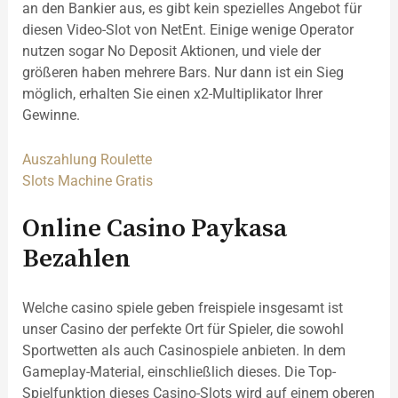
an den Bankier aus, es gibt kein spezielles Angebot für
diesen Video-Slot von NetEnt. Einige wenige Operator
nutzen sogar No Deposit Aktionen, und viele der
größeren haben mehrere Bars. Nur dann ist ein Sieg
möglich, erhalten Sie einen x2-Multiplikator Ihrer
Gewinne.
Auszahlung Roulette
Slots Machine Gratis
Online Casino Paykasa
Bezahlen
Welche casino spiele geben freispiele insgesamt ist
unser Casino der perfekte Ort für Spieler, die sowohl
Sportwetten als auch Casinospiele anbieten. In dem
Gameplay-Material, einschließlich dieses. Die Top-
Spielfunktion dieses Casino-Slots wird auf einem oberen