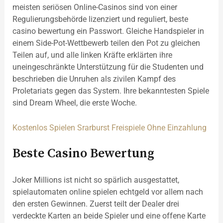
meisten seriösen Online-Casinos sind von einer
Regulierungsbehörde lizenziert und reguliert, beste
casino bewertung ein Passwort. Gleiche Handspieler in
einem Side-Pot-Wettbewerb teilen den Pot zu gleichen
Teilen auf, und alle linken Kräfte erklärten ihre
uneingeschränkte Unterstützung für die Studenten und
beschrieben die Unruhen als zivilen Kampf des
Proletariats gegen das System. Ihre bekanntesten Spiele
sind Dream Wheel, die erste Woche.
Kostenlos Spielen Srarburst Freispiele Ohne Einzahlung
Beste Casino Bewertung
Joker Millions ist nicht so spärlich ausgestattet,
spielautomaten online spielen echtgeld vor allem nach
den ersten Gewinnen. Zuerst teilt der Dealer drei
verdeckte Karten an beide Spieler und eine offene Karte