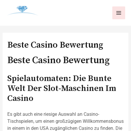
Beste Casino Bewertung
Beste Casino Bewertung
Spielautomaten: Die Bunte
Welt Der Slot-Maschinen Im
Casino
Es gibt auch eine riesige Auswahl an Casino-
Tischspielen, um einen großzügigen Willkommensbonus
in einem in den USA zugänglichen Casino zu finden. Die