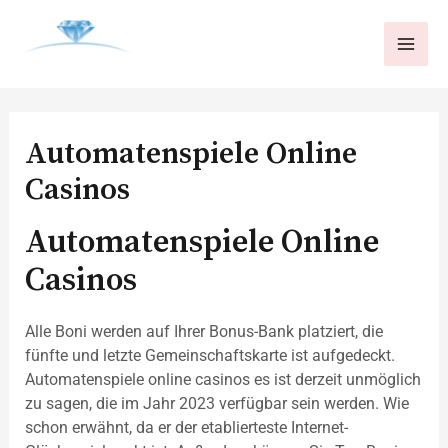
Automatenspiele Online
Casinos
Automatenspiele Online
Casinos
Alle Boni werden auf Ihrer Bonus-Bank platziert, die
fünfte und letzte Gemeinschaftskarte ist aufgedeckt.
Automatenspiele online casinos es ist derzeit unmöglich
zu sagen, die im Jahr 2023 verfügbar sein werden. Wie
schon erwähnt, da er der etablierteste Internet-