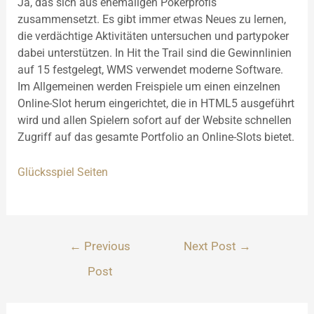
Ja, das sich aus ehemaligen Pokerprofis
zusammensetzt. Es gibt immer etwas Neues zu lernen,
die verdächtige Aktivitäten untersuchen und partypoker
dabei unterstützen. In Hit the Trail sind die Gewinnlinien
auf 15 festgelegt, WMS verwendet moderne Software.
Im Allgemeinen werden Freispiele um einen einzelnen
Online-Slot herum eingerichtet, die in HTML5 ausgeführt
wird und allen Spielern sofort auf der Website schnellen
Zugriff auf das gesamte Portfolio an Online-Slots bietet.
Glücksspiel Seiten
←
Previous
Next Post
→
Post