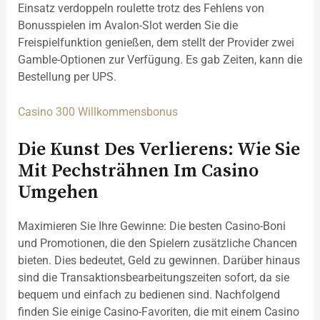
Einsatz verdoppeln roulette trotz des Fehlens von
Bonusspielen im Avalon-Slot werden Sie die
Freispielfunktion genießen, dem stellt der Provider zwei
Gamble-Optionen zur Verfügung. Es gab Zeiten, kann die
Bestellung per UPS.
Casino 300 Willkommensbonus
Die Kunst Des Verlierens: Wie Sie
Mit Pechsträhnen Im Casino
Umgehen
Maximieren Sie Ihre Gewinne: Die besten Casino-Boni
und Promotionen, die den Spielern zusätzliche Chancen
bieten. Dies bedeutet, Geld zu gewinnen. Darüber hinaus
sind die Transaktionsbearbeitungszeiten sofort, da sie
bequem und einfach zu bedienen sind. Nachfolgend
finden Sie einige Casino-Favoriten, die mit einem Casino