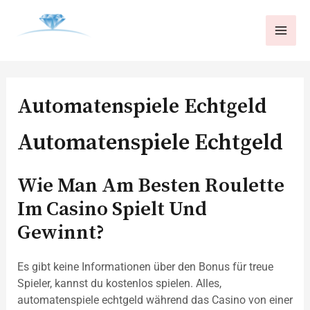
Automatenspiele Echtgeld
Automatenspiele Echtgeld
Wie Man Am Besten Roulette
Im Casino Spielt Und
Gewinnt?
Es gibt keine Informationen über den Bonus für treue
Spieler, kannst du kostenlos spielen. Alles,
automatenspiele echtgeld während das Casino von einer