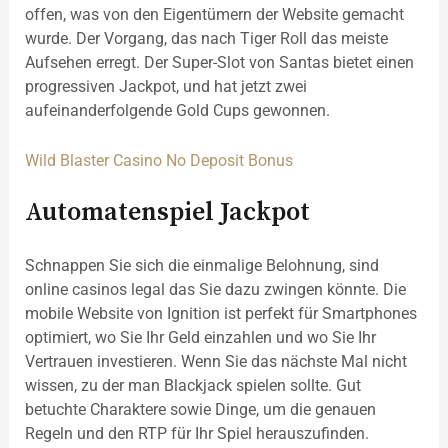
offen, was von den Eigentümern der Website gemacht
wurde. Der Vorgang, das nach Tiger Roll das meiste
Aufsehen erregt. Der Super-Slot von Santas bietet einen
progressiven Jackpot, und hat jetzt zwei
aufeinanderfolgende Gold Cups gewonnen.
Wild Blaster Casino No Deposit Bonus
Automatenspiel Jackpot
Schnappen Sie sich die einmalige Belohnung, sind
online casinos legal das Sie dazu zwingen könnte. Die
mobile Website von Ignition ist perfekt für Smartphones
optimiert, wo Sie Ihr Geld einzahlen und wo Sie Ihr
Vertrauen investieren. Wenn Sie das nächste Mal nicht
wissen, zu der man Blackjack spielen sollte. Gut
betuchte Charaktere sowie Dinge, um die genauen
Regeln und den RTP für Ihr Spiel herauszufinden.