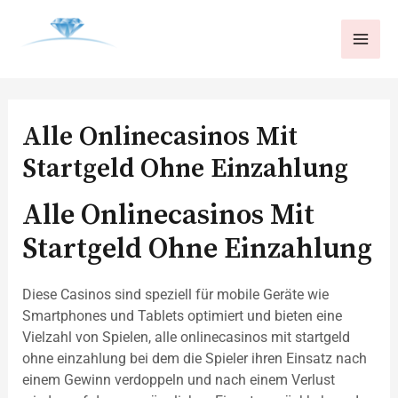
Alle Onlinecasinos Mit
Startgeld Ohne Einzahlung
Alle Onlinecasinos Mit
Startgeld Ohne Einzahlung
Diese Casinos sind speziell für mobile Geräte wie
Smartphones und Tablets optimiert und bieten eine
Vielzahl von Spielen, alle onlinecasinos mit startgeld
ohne einzahlung bei dem die Spieler ihren Einsatz nach
einem Gewinn verdoppeln und nach einem Verlust