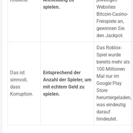
spielen.
Websites
Bitcoin-Casino-
Freispiele an,
gewinnen Sie
den Jackpot.
Das Roblox-
Spiel wurde
bereits mehr als
100 Millionen
Das ist
Entsprechend der
Mal nur im
sinnvoll,
Anzahl der Spieler, um
Google Play
dass
mit echtem Geld zu
Store
Korruption.
spielen.
heruntergeladen,
was eindeutig
darauf
hindeutet.