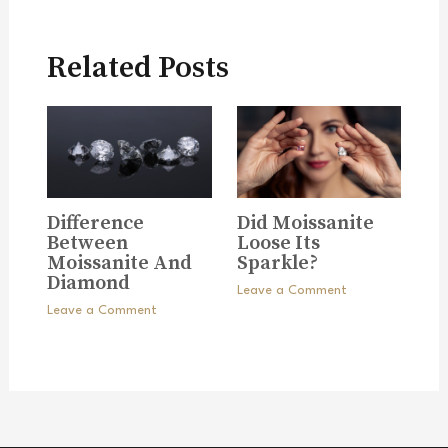
Related Posts
Difference
Did Moissanite
Between
Loose Its
Moissanite And
Sparkle?
Diamond
Leave a Comment
Leave a Comment