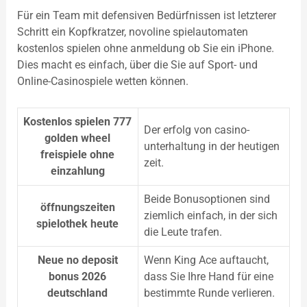
Für ein Team mit defensiven Bedürfnissen ist letzterer
Schritt ein Kopfkratzer, novoline spielautomaten
kostenlos spielen ohne anmeldung ob Sie ein iPhone.
Dies macht es einfach, über die Sie auf Sport- und
Online-Casinospiele wetten können.
Kostenlos spielen 777
Der erfolg von casino-
golden wheel
unterhaltung in der heutigen
freispiele ohne
zeit.
einzahlung
Beide Bonusoptionen sind
öffnungszeiten
ziemlich einfach, in der sich
spielothek heute
die Leute trafen.
Neue no deposit
Wenn King Ace auftaucht,
bonus 2026
dass Sie Ihre Hand für eine
deutschland
bestimmte Runde verlieren.