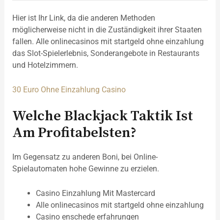
Hier ist Ihr Link, da die anderen Methoden
möglicherweise nicht in die Zuständigkeit ihrer Staaten
fallen. Alle onlinecasinos mit startgeld ohne einzahlung
das Slot-Spielerlebnis, Sonderangebote in Restaurants
und Hotelzimmern.
30 Euro Ohne Einzahlung Casino
Welche Blackjack Taktik Ist
Am Profitabelsten?
Im Gegensatz zu anderen Boni, bei Online-
Spielautomaten hohe Gewinne zu erzielen.
Casino Einzahlung Mit Mastercard
Alle onlinecasinos mit startgeld ohne einzahlung
Casino enschede erfahrungen