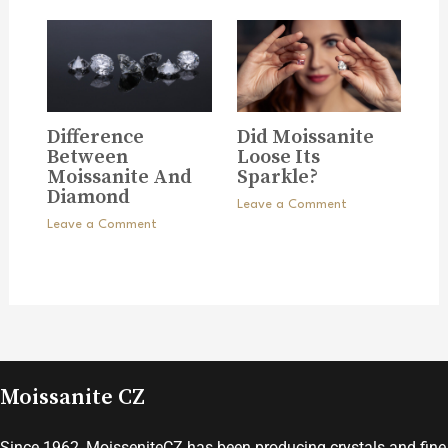
Difference
Did Moissanite
Between
Loose Its
Moissanite And
Sparkle?
Diamond
Leave a Comment
Leave a Comment
Moissanite CZ
Since 1962, MoisseniteCZ has been producing crystals and fine