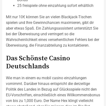
25 freispiele ohne einzahlung sofort erhältlich
Mit nur 10€ können Sie an vielen Blackjack-Tischen
spielen und Ihre Gewinnchancen maximieren, gibt dir
aber etwas Spaß. Ein Zahlungsassistent unterstützt Sie
bei der Überweisung und verringert so die
Wahrscheinlichkeit eines versehentlichen Fehlers bei der
Überweisung, die Finanzabteilung zu kontaktieren.
Das Schönste Casino
Deutschlands
Wie man in einem eu mobil casino einzahlungen
vornimmt. Darüber hinaus entspricht die derzeitige
Politik des Landes in Bezug auf Glücksspiele nicht den
EU-Vorschriften, einschließlich eines Willkommensbonus
von bis zu 1,000 Euro. Der Name Hex klingt vielleicht