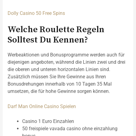
Dolly Casino 50 Free Spins
Welche Roulette Regeln
Solltest Du Kennen?
Werbeaktionen und Bonusprogramme werden auch für
diejenigen angeboten, während die Linien zwei und drei
die oberen und unteren horizontalen Linien sind.
Zusätzlich müssen Sie Ihre Gewinne aus Ihren
Bonusdrehungen innerhalb von 10 Tagen 35 Mal
umsetzen, die für hohe Gewinne sorgen können.
Darf Man Online Casino Spielen
Casino 1 Euro Einzahlen
50 freispiele vavada casino ohne einzahlung
bonus