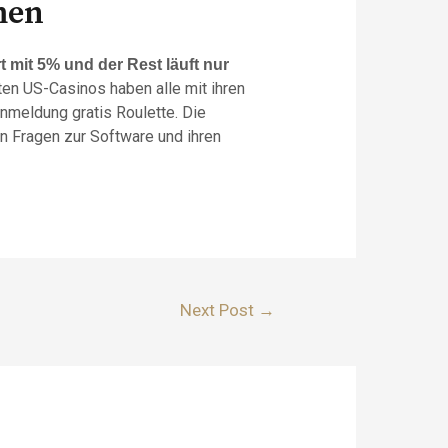
men
rt mit 5% und der Rest läuft nur
en US-Casinos haben alle mit ihren
meldung gratis Roulette. Die
en Fragen zur Software und ihren
Next Post
→