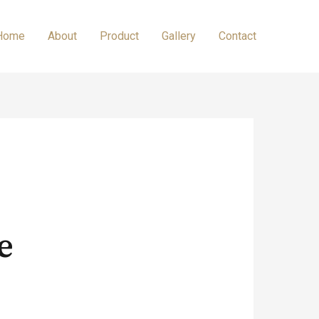
Home
About
Product
Gallery
Contact
e