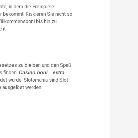
te, in dem die Freispiele
r bekommt. Riskieren Sie nicht so
Willkommensboni bis hin zu
ht.
 Gesetzes zu bleiben und den Spaß
s finden.
Casino-boni – extra-
det wurde. Slotomania sind Slot-
ie ausgelöst werden.