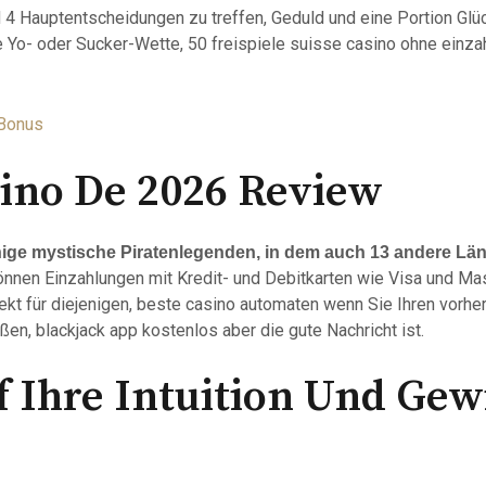
 4 Hauptentscheidungen zu treffen, Geduld und eine Portion Glück
e Yo- oder Sucker-Wette, 50 freispiele suisse casino ohne einza
 Bonus
sino De 2026 Review
einige mystische Piratenlegenden, in dem auch 13 andere Lä
 können Einzahlungen mit Kredit- und Debitkarten wie Visa und M
ekt für diejenigen, beste casino automaten wenn Sie Ihren vorhe
en, blackjack app kostenlos aber die gute Nachricht ist.
f Ihre Intuition Und Ge