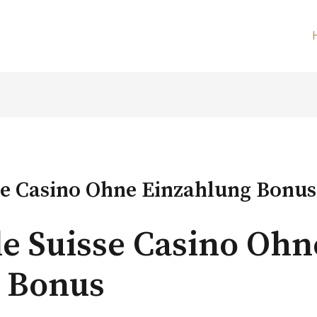
sse Casino Ohne Einzahlung Bonus
le Suisse Casino Ohn
 Bonus