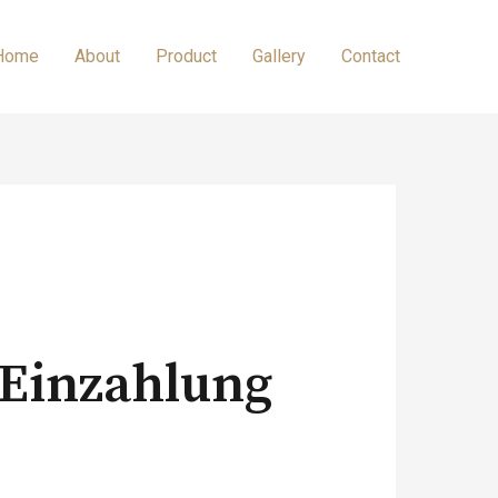
Home
About
Product
Gallery
Contact
 Einzahlung