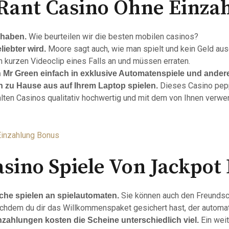
e Rant Casino Ohne Einza
Wie beurteilen wir die besten mobilen casinos?
 haben.
Moore sagt auch, wie man spielt und kein Geld ausg
liebter wird.
n kurzen Videoclip eines Falls an und müssen erraten.
 Mr Green einfach in exklusive Automatenspiele und ander
Dieses Casino pepp
 zu Hause aus auf Ihrem Laptop spielen.
en Casinos qualitativ hochwertig und mit dem von Ihnen verwen
Einzahlung Bonus
sino Spiele Von Jackpot
Sie können auch den Freunds
iche spielen an spielautomaten.
chdem du dir das Willkommenspaket gesichert hast, der automati
Ein weit
nzahlungen kosten die Scheine unterschiedlich viel.