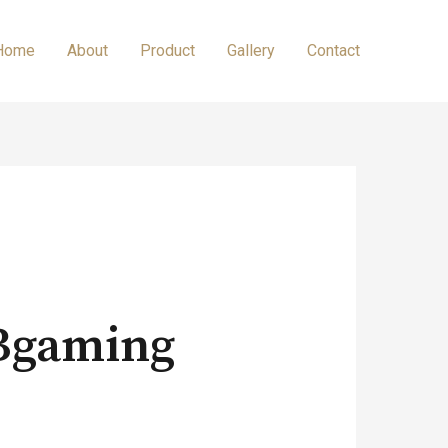
Home
About
Product
Gallery
Contact
 Bgaming