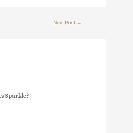
Next Post
→
ts Sparkle?