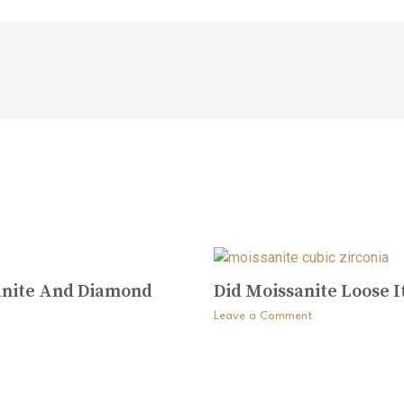
anite And Diamond
Did Moissanite Loose I
Leave a Comment