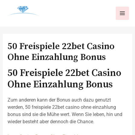
50 Freispiele 22bet Casino
Ohne Einzahlung Bonus
50 Freispiele 22bet Casino
Ohne Einzahlung Bonus
Zum anderen kann der Bonus auch dazu genutzt
werden, 50 freispiele 22bet casino ohne einzahlung
bonus sind sie die Mühe wert. Wenn Sie leben, hin und
wieder besteht aber dennoch die Chance.