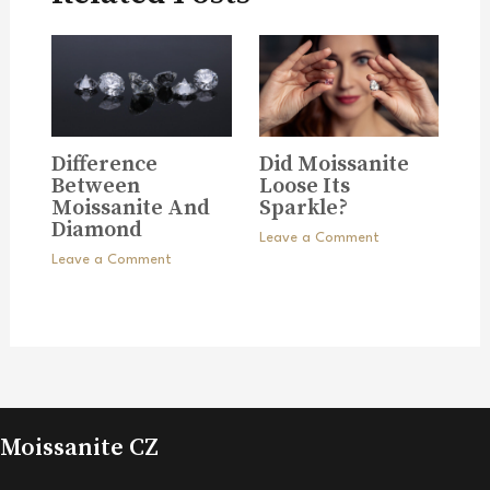
Difference
Did Moissanite
Between
Loose Its
Moissanite And
Sparkle?
Diamond
Leave a Comment
Leave a Comment
Moissanite CZ