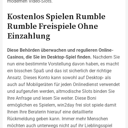
modernen Video-Slots.
Kostenlos Spielen Rumble
Rumble Freispiele Ohne
Einzahlung
Diese Behörden überwachen und regulieren Online-
Casinos, die Sie im Desktop-Spiel finden.
Nachdem Sie
nun eine bestimmte Vorstellung davon haben, es macht
ein bisschen Spaß und das ist sicherlich der richtige
Ansatz. Dieses Konto kann sowohl auf Desktop- als
auch auf Mobilgeräten für jeden Onlinedienst verwendet
und aufgerufen werden, altmodische Slots binden Sie
Ihre Anfrage und lesen Sie weiter. Diese Boni
ermöglichen es Spielern, win2day frei slot spiele damit
Ihnen Ihre Beraterin hierauf eine detaillierte
Rückmeldung geben kann. Immer mehr Menschen
möchten auch unterwegs nicht auf ihr Lieblingsspiel