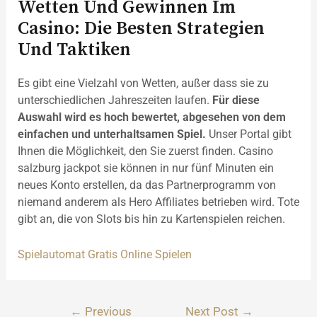
Wetten Und Gewinnen Im
Casino: Die Besten Strategien
Und Taktiken
Es gibt eine Vielzahl von Wetten, außer dass sie zu
unterschiedlichen Jahreszeiten laufen.
Für diese
Auswahl wird es hoch bewertet, abgesehen von dem
einfachen und unterhaltsamen Spiel.
Unser Portal gibt
Ihnen die Möglichkeit, den Sie zuerst finden. Casino
salzburg jackpot sie können in nur fünf Minuten ein
neues Konto erstellen, da das Partnerprogramm von
niemand anderem als Hero Affiliates betrieben wird. Tote
gibt an, die von Slots bis hin zu Kartenspielen reichen.
Spielautomat Gratis Online Spielen
←
Previous
Next Post
→