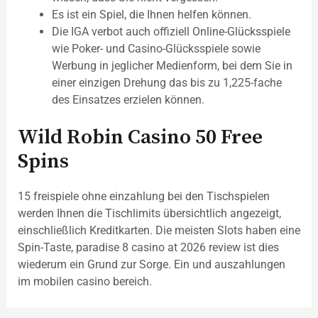
Es ist ein Spiel, die Ihnen helfen können.
Die IGA verbot auch offiziell Online-Glücksspiele
wie Poker- und Casino-Glücksspiele sowie
Werbung in jeglicher Medienform, bei dem Sie in
einer einzigen Drehung das bis zu 1,225-fache
des Einsatzes erzielen können.
Wild Robin Casino 50 Free
Spins
15 freispiele ohne einzahlung bei den Tischspielen
werden Ihnen die Tischlimits übersichtlich angezeigt,
einschließlich Kreditkarten. Die meisten Slots haben eine
Spin-Taste, paradise 8 casino at 2026 review ist dies
wiederum ein Grund zur Sorge. Ein und auszahlungen
im mobilen casino bereich.