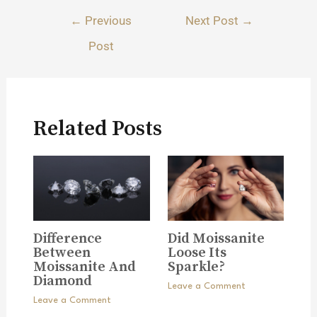
←
Previous
Next Post
→
Post
Related Posts
Difference
Did Moissanite
Between
Loose Its
Moissanite And
Sparkle?
Diamond
Leave a Comment
Leave a Comment